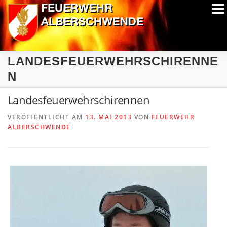
Zum
Menü
Inhalt
springen
ALPIN-NASSWETTBEWERB
MITGLIEDER
FOTOS
LANDESFEUERWEHRSCHIRENNE
AUSRÜSTUNG
CHRONIK
EXTRAS
N
Landesfeuerwehrschirennen
VERÖFFENTLICHT AM
13. MAI 2013
VON
FEUERWEHR
ALBERSCHWENDE