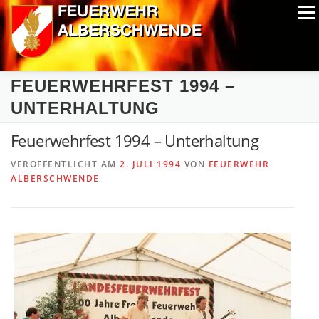
Zum
Menü
Inhalt
springen
ALPIN-NASSWETTBEWERB
MITGLIEDER
FOTOS
FEUERWEHRFEST 1994 –
AUSRÜSTUNG
CHRONIK
EXTRAS
UNTERHALTUNG
Feuerwehrfest 1994 – Unterhaltung
VERÖFFENTLICHT AM
2. JULI 1994
VON
FEUERWEHR
ALBERSCHWENDE