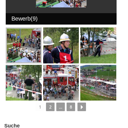
Bewerb(9)
1
2
...
8
Suche