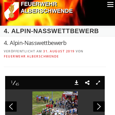
Zum
Menü
Inhalt
springen
ALPIN-NASSWETTBEWERB
MITGLIEDER
FOTOS
4. ALPIN-NASSWETTBEWERB
AUSRÜSTUNG
CHRONIK
EXTRAS
4. Alpin-Nasswettbewerb
VERÖFFENTLICHT AM
31. AUGUST 2019
VON
FEUERWEHR ALBERSCHWENDE
1
45