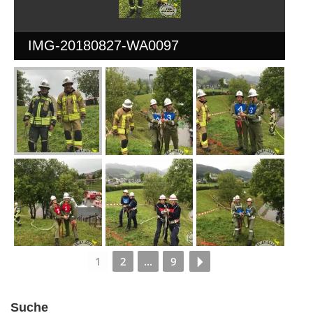
IMG-20180827-WA0097
1
2
...
9
Suche