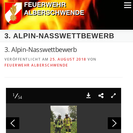
Zum
Menü
Inhalt
springen
ALPIN-NASSWETTBEWERB
MITGLIEDER
FOTOS
3. ALPIN-NASSWETTBEWERB
AUSRÜSTUNG
CHRONIK
EXTRAS
3. Alpin-Nasswettbewerb
VERÖFFENTLICHT AM
25. AUGUST 2018
VON
FEUERWEHR ALBERSCHWENDE
1
54