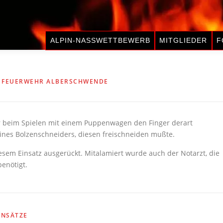
ALPIN-NASSWETTBEWERB
MITGLIEDER
F
N
FEUERWEHR ALBERSCHWENDE
hr beim Spielen mit einem Puppenwagen den Finger derart
ines Bolzenschneiders, diesen freischneiden mußte.
sem Einsatz ausgerückt. Mitalamiert wurde auch der Notarzt, die
enötigt.
INSÄTZE