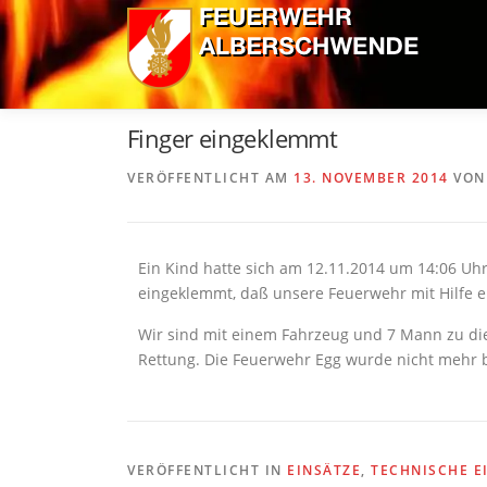
Zum
Inhalt
springen
Finger eingeklemmt
VERÖFFENTLICHT AM
13. NOVEMBER 2014
VO
Ein Kind hatte sich am 12.11.2014 um 14:06 U
eingeklemmt, daß unsere Feuerwehr mit Hilfe e
Wir sind mit einem Fahrzeug und 7 Mann zu die
Rettung. Die Feuerwehr Egg wurde nicht mehr b
VERÖFFENTLICHT IN
EINSÄTZE
,
TECHNISCHE E