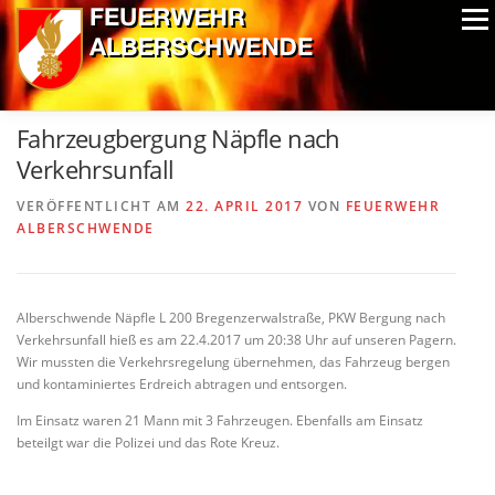
Zum
Menü
Inhalt
springen
ALPIN-NASSWETTBEWERB
MITGLIEDER
FOTOS
Fahrzeugbergung Näpfle nach
AUSRÜSTUNG
CHRONIK
EXTRAS
Verkehrsunfall
VERÖFFENTLICHT AM
22. APRIL 2017
VON
FEUERWEHR
ALBERSCHWENDE
Alberschwende Näpfle L 200 Bregenzerwalstraße, PKW Bergung nach
Verkehrsunfall hieß es am 22.4.2017 um 20:38 Uhr auf unseren Pagern.
Wir mussten die Verkehrsregelung übernehmen, das Fahrzeug bergen
und kontaminiertes Erdreich abtragen und entsorgen.
Im Einsatz waren 21 Mann mit 3 Fahrzeugen. Ebenfalls am Einsatz
beteilgt war die Polizei und das Rote Kreuz.