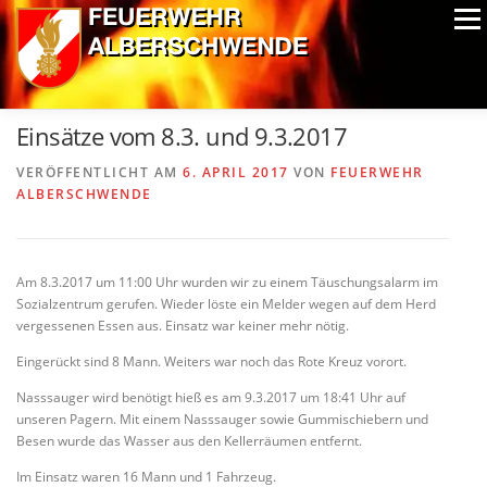
Zum
Menü
Inhalt
springen
ALPIN-NASSWETTBEWERB
MITGLIEDER
FOTOS
Einsätze vom 8.3. und 9.3.2017
AUSRÜSTUNG
CHRONIK
EXTRAS
VERÖFFENTLICHT AM
6. APRIL 2017
VON
FEUERWEHR
ALBERSCHWENDE
Am 8.3.2017 um 11:00 Uhr wurden wir zu einem Täuschungsalarm im
Sozialzentrum gerufen. Wieder löste ein Melder wegen auf dem Herd
vergessenen Essen aus. Einsatz war keiner mehr nötig.
Eingerückt sind 8 Mann. Weiters war noch das Rote Kreuz vorort.
Nasssauger wird benötigt hieß es am 9.3.2017 um 18:41 Uhr auf
unseren Pagern. Mit einem Nasssauger sowie Gummischiebern und
Besen wurde das Wasser aus den Kellerräumen entfernt.
Im Einsatz waren 16 Mann und 1 Fahrzeug.