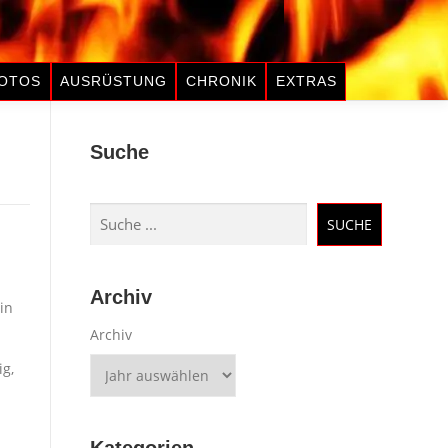
OTOS
AUSRÜSTUNG
CHRONIK
EXTRAS
Suche
Suchen
SUCHE
Archiv
in
Archiv
g,