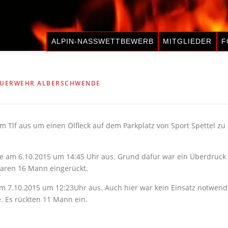
ALPIN-NASSWETTBEWERB
MITGLIEDER
F
EUERWEHR ALBERSCHWENDE
 Tlf aus um einen Ölfleck auf dem Parkplatz von Sport Spettel zu
 am 6.10.2015 um 14:45 Uhr aus. Grund dafür war ein Überdruck 
waren 16 Mann eingerückt.
 7.10.2015 um 12:23Uhr aus. Auch hier war kein Einsatz notwendi
. Es rückten 11 Mann ein.