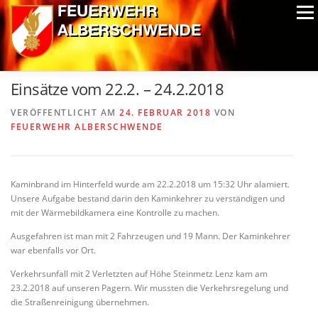
Zum
Menü
Inhalt
springen
ALPIN-NASSWETTBEWERB
MITGLIEDER
FOTOS
Einsätze vom 22.2. – 24.2.2018
AUSRÜSTUNG
CHRONIK
EXTRAS
VERÖFFENTLICHT AM
24. FEBRUAR 2018
VON
FEUERWEHR ALBERSCHWENDE
Kaminbrand im Hinterfeld wurde am 22.2.2018 um 15:32 Uhr alamiert.
Unsere Aufgabe bestand darin den Kaminkehrer zu verständigen und
mit der Wärmebildkamera eine Kontrolle zu machen.
Ausgefahren ist man mit 2 Fahrzeugen und 19 Mann. Der Kaminkehrer
war ebenfalls vor Ort.
Verkehrsunfall mit 2 Verletzten auf Höhe Steinmetz Lenz kam am
23.2.2018 auf unseren Pagern. Wir mussten die Verkehrsregelung und
die Straßenreinigung übernehmen.