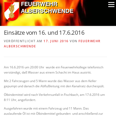
Zum
Menü
Inhalt
springen
ALPIN-NASSWETTBEWERB
MITGLIEDER
FOTOS
Einsätze vom 16. und 17.6.2016
AUSRÜSTUNG
CHRONIK
EXTRAS
VERÖFFENTLICHT AM
17. JUNI 2016
VON
FEUERWEHR
ALBERSCHWENDE
Am 16.6.2016 um 20:00 Uhr wurde ein Feuerwehrkollege telefonisch
verständigt, daß Wasser aus einem Schacht im Haus austritt.
Mit 2 Fahrzeugen und 5 Mann wurde das Wasser aus dem Keller
gepumpt und danach die Abflußleitung mit den Kanalratz durchespült.
Ölbindemittel wird nach Verkehrsunfall in Fischbach, am 17.6.2016 um
8:11 Uhr, angefordert.
Ausgefahren wurde mit einem Fahrzeug und 11 Mann. Das
auslaufende Öl ist mit Ölbindemittel gebunden und anschließend zur