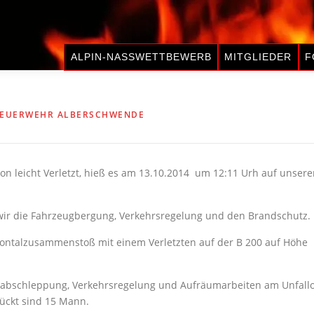
ALPIN-NASSWETTBEWERB
MITGLIEDER
F
FEUERWEHR ALBERSCHWENDE
on leicht Verletzt, hieß es am 13.10.2014 um 12:11 Urh auf unsere
ir die Fahrzeugbergung, Verkehrsregelung und den Brandschutz.
ontalzusammenstoß mit einem Verletzten auf der B 200 auf Höhe
abschleppung, Verkehrsregelung und Aufräumarbeiten am Unfallo
rückt sind 15 Mann.