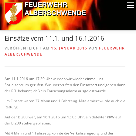
Zum
Menü
Inhalt
springen
ALPIN-NASSWETTBEWERB
MITGLIEDER
FOTOS
Einsätze vom 11.1. und 16.1.2016
AUSRÜSTUNG
CHRONIK
EXTRAS
VERÖFFENTLICHT AM
16. JANUAR 2016
VON
FEUERWEHR
ALBERSCHWENDE
Am 11.1.2016 um 17:30 Uhr wurden wir wieder einmal ins
Sozialzentrum gerufen. Wir überprüften den Einsatzort und gaben dann
der RFL bekannt, daß ein Täuschungsalarm ausgelöst wurde.
Im Einsatz waren 27 Mann und 1 Fahrzeug. Mitalamiert wurde auch die
Rettung.
Auf der B 200 war, am 16.1.2016 um 13:05 Uhr, ein defekter PKW auf
der B 200 stehengeblieben.
Mit 4 Mann und 1 Fahrzeug konnte die Verkehrsregeung und der