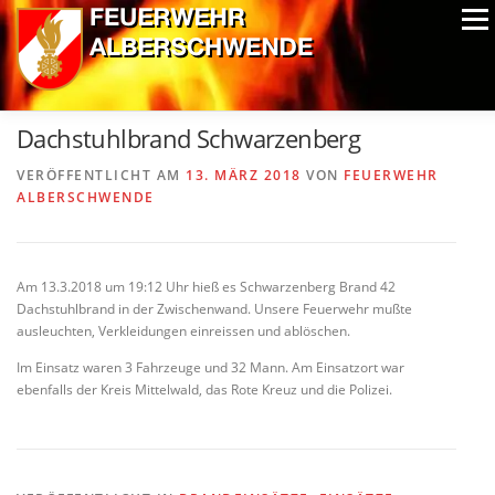
Zum
Menü
Inhalt
springen
ALPIN-NASSWETTBEWERB
MITGLIEDER
FOTOS
Dachstuhlbrand Schwarzenberg
AUSRÜSTUNG
CHRONIK
EXTRAS
VERÖFFENTLICHT AM
13. MÄRZ 2018
VON
FEUERWEHR
ALBERSCHWENDE
Am 13.3.2018 um 19:12 Uhr hieß es Schwarzenberg Brand 42
Dachstuhlbrand in der Zwischenwand. Unsere Feuerwehr mußte
ausleuchten, Verkleidungen einreissen und ablöschen.
Im Einsatz waren 3 Fahrzeuge und 32 Mann. Am Einsatzort war
ebenfalls der Kreis Mittelwald, das Rote Kreuz und die Polizei.