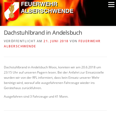
Zum
Menü
Inhalt
springen
ALPIN-NASSWETTBEWERB
MITGLIEDER
FOTOS
Dachstuhlbrand in Andelsbuch
AUSRÜSTUNG
CHRONIK
EXTRAS
VERÖFFENTLICHT AM
21. JUNI 2018
VON
FEUERWEHR
ALBERSCHWENDE
Dachstuhlbrand in Andelsbuch Moos, konnten wir am 20.6.2018 um
23:15 Uhr auf unseren Pagern lesen. Bei der Anfahrt zur Einsatzstelle
wurden wir von der RFL informiert, dass kein Einsatz unserer Wehr
benötigt wird, worauf alle ausgefahrenen Fahrzeuge wieder ins
Gerätehaus zurückfuhren.
Ausgefahren sind 3 Fahrzeuge und 41 Mann.