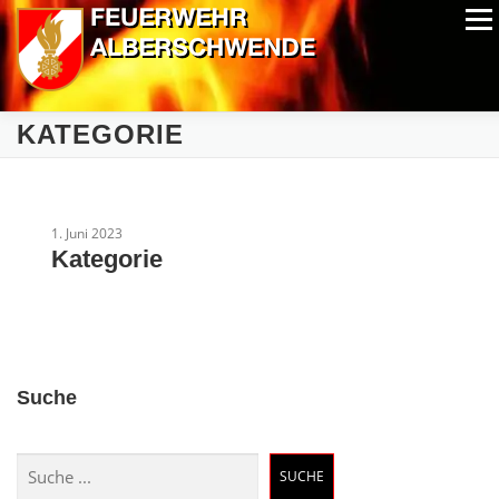
Zum
Menü
Inhalt
springen
ALPIN-NASSWETTBEWERB
MITGLIEDER
FOTOS
KATEGORIE
AUSRÜSTUNG
CHRONIK
EXTRAS
1. Juni 2023
Kategorie
Suche
Suchen
SUCHE