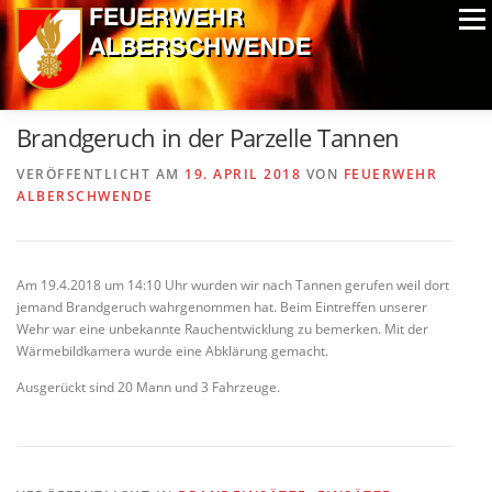
Zum
Menü
Inhalt
springen
ALPIN-NASSWETTBEWERB
MITGLIEDER
FOTOS
Brandgeruch in der Parzelle Tannen
AUSRÜSTUNG
CHRONIK
EXTRAS
VERÖFFENTLICHT AM
19. APRIL 2018
VON
FEUERWEHR
ALBERSCHWENDE
Am 19.4.2018 um 14:10 Uhr wurden wir nach Tannen gerufen weil dort
jemand Brandgeruch wahrgenommen hat. Beim Eintreffen unserer
Wehr war eine unbekannte Rauchentwicklung zu bemerken. Mit der
Wärmebildkamera wurde eine Abklärung gemacht.
Ausgerückt sind 20 Mann und 3 Fahrzeuge.