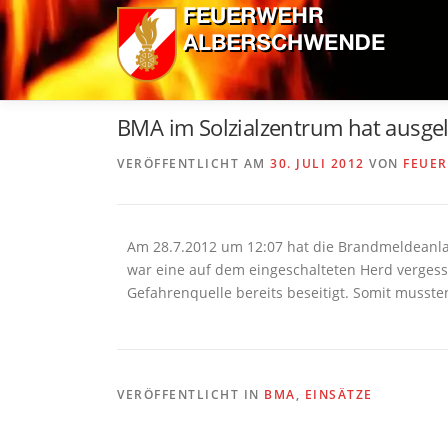
Zum
Inhalt
springen
BMA im Solzialzentrum hat ausgel
VERÖFFENTLICHT AM
30. JULI 2012
VON
FEUE
Am 28.7.2012 um 12:07 hat die Brandmeldeanla
war eine auf dem eingeschalteten Herd vergess
Gefahrenquelle bereits beseitigt. Somit mussten
VERÖFFENTLICHT IN
BMA
,
EINSÄTZE