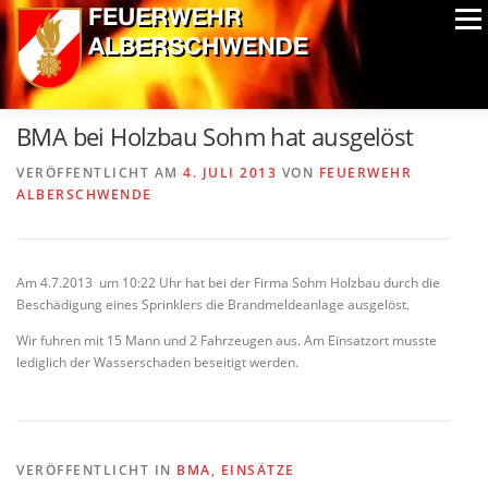
Zum
Menü
Inhalt
springen
ALPIN-NASSWETTBEWERB
MITGLIEDER
FOTOS
BMA bei Holzbau Sohm hat ausgelöst
AUSRÜSTUNG
CHRONIK
EXTRAS
VERÖFFENTLICHT AM
4. JULI 2013
VON
FEUERWEHR
ALBERSCHWENDE
Am 4.7.2013 um 10:22 Uhr hat bei der Firma Sohm Holzbau durch die
Beschädigung eines Sprinklers die Brandmeldeanlage ausgelöst.
Wir fuhren mit 15 Mann und 2 Fahrzeugen aus. Am Einsatzort musste
lediglich der Wasserschaden beseitigt werden.
VERÖFFENTLICHT IN
BMA
,
EINSÄTZE