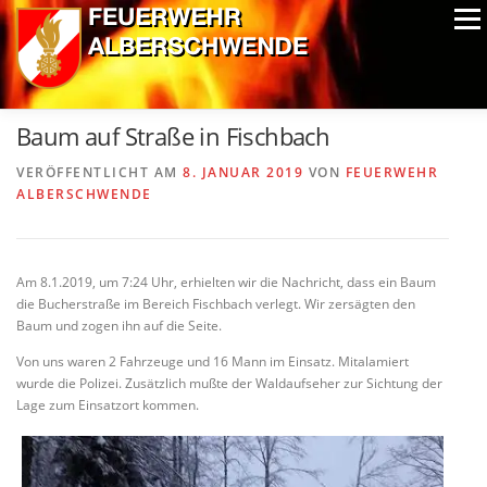
Zum
Menü
Inhalt
springen
ALPIN-NASSWETTBEWERB
MITGLIEDER
FOTOS
Baum auf Straße in Fischbach
AUSRÜSTUNG
CHRONIK
EXTRAS
VERÖFFENTLICHT AM
8. JANUAR 2019
VON
FEUERWEHR
ALBERSCHWENDE
Am 8.1.2019, um 7:24 Uhr, erhielten wir die Nachricht, dass ein Baum
die Bucherstraße im Bereich Fischbach verlegt. Wir zersägten den
Baum und zogen ihn auf die Seite.
Von uns waren 2 Fahrzeuge und 16 Mann im Einsatz. Mitalamiert
wurde die Polizei. Zusätzlich mußte der Waldaufseher zur Sichtung der
Lage zum Einsatzort kommen.