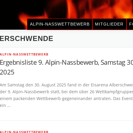
ALPIN-NASSWETTBEWERB
MITGLIEDER
F
BERSCHWENDE
ALPIN-NASSWETTBEWERB
Ergebnisliste 9. Alpin-Nassbewerb, Samstag 30
2025
Am Samstag den 30. August 2025 fand in der Eisarena Alberschw
der 9. Alpin-Nassbewerb statt, bei dem über 26 Wettkampfgruppe
einem packenden Wettbewerb gegeneinander antraten. Das Event
ein …
ALPIN-NASSWETTBEWERB