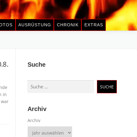
OTOS
AUSRÜSTUNG
CHRONIK
EXTRAS
.8.
Suche
Suchen
SUCHE
ende
n in
 war
Archiv
Archiv