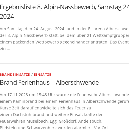
Ergebnisliste 8. Alpin-Nassbewerb, Samstag 24
2024
Am Samstag den 24. August 2024 fand in der Eisarena Alberschw
der 8. Alpin-Nassbewerb statt, bei dem über 21 Wettkampfgruppe
einem packenden Wettbewerb gegeneinander antraten. Das Event
ein …
/
BRANDEINSÄTZE
EINSÄTZE
Brand Ferienhaus – Alberschwende
Am 17.11.2023 um 15:48 Uhr wurde die Feuerwehr Alberschwende
einem Kaminbrand bei einem Ferienhaus in Alberschwende geruf
Kurze Zeit darauf entwickelte sich das Feuer zu
einem Dachstuhlbrand und weitere Einsatzkräfte der
Feuerwehren Müselbach, Egg, Großdorf, Andelsbuch,
Bildstein und Schwarzenberg wurden alarmiert. Vor Ort …