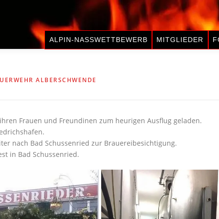
ALPIN-NASSWETTBEWERB
MITGLIEDER
F
EUERWEHR ALBERSCHWENDE
ihren Frauen und Freundinen zum heurigen Ausflug geladen.
edrichshafen.
ter nach Bad Schussenried zur Brauereibesichtigung.
st in Bad Schussenried.