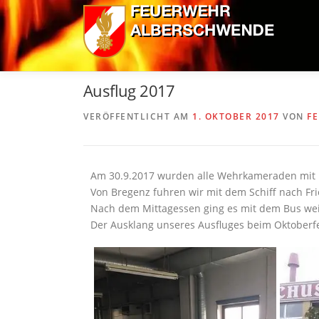
Zum
Inhalt
springen
Ausflug 2017
VERÖFFENTLICHT AM
1. OKTOBER 2017
VON
F
Am 30.9.2017 wurden alle Wehrkameraden mit 
Von Bregenz fuhren wir mit dem Schiff nach Fri
Nach dem Mittagessen ging es mit dem Bus wei
Der Ausklang unseres Ausfluges beim Oktoberfe