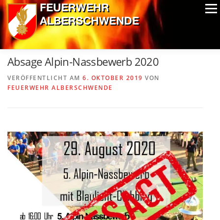
Zum
Menü
Inhalt
springen
ALPIN-NASSWETTBEWERB
MITGLIEDER
FOTOS
Absage Alpin-Nassbewerb 2020
AUSRÜSTUNG
CHRONIK
EXTRAS
VERÖFFENTLICHT AM
6. OKTOBER 2019
VON
FEUERWEHR ALBERSCHWENDE